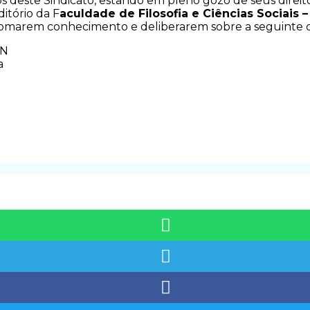
s deste Sindicato, estando em pleno gozo de seus direito
itório da F
aculdade de Filosofia e Ciências Sociais –
 tomarem conhecimento e deliberarem sobre a seguinte 
RN
a