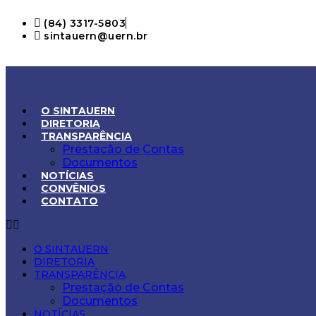
Ir
(84) 3317-5803
para
sintauern@uern.br
o
conteúdo
O SINTAUERN
DIRETORIA
TRANSPARÊNCIA
Prestação de Contas
Documentos
NOTÍCIAS
CONVÊNIOS
CONTATO
O SINTAUERN
DIRETORIA
TRANSPARÊNCIA
Prestação de Contas
Documentos
NOTÍCIAS