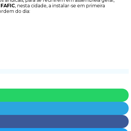
s sindicais, para se reunirem em assembleia geral,
 FAFIC
, nesta cidade, a instalar-se em primeira
ordem do dia: