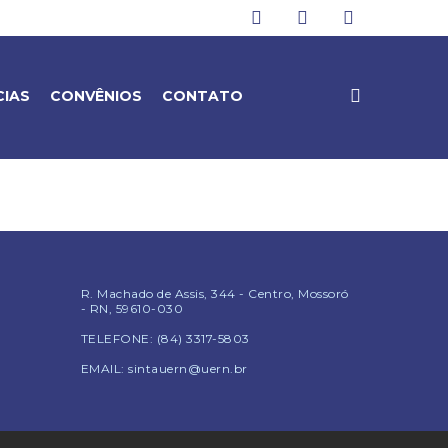
CIAS
CONVÊNIOS
CONTATO
R. Machado de Assis, 344 - Centro, Mossoró
- RN, 59610-030
TELEFONE: (84) 3317-5803
EMAIL: sintauern@uern.br