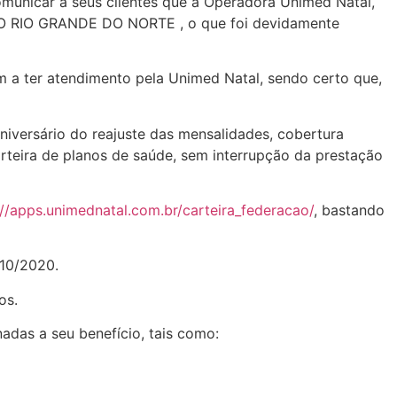
municar a seus clientes que a Operadora Unimed Natal,
 DO RIO GRANDE DO NORTE , o que foi devidamente
 a ter atendimento pela Unimed Natal, sendo certo que,
niversário do reajuste das mensalidades, cobertura
carteira de planos de saúde, sem interrupção da prestação
://apps.unimednatal.com.br/carteira_federacao/
, bastando
/10/2020.
os.
nadas a seu benefício, tais como: