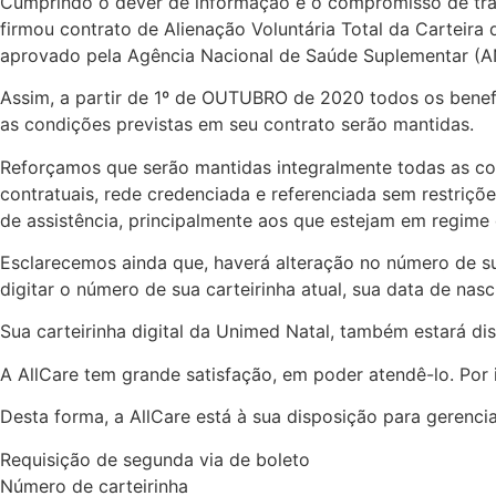
Cumprindo o dever de informação e o compromisso de tran
firmou contrato de Alienação Voluntária Total da Carte
aprovado pela Agência Nacional de Saúde Suplementar (
Assim, a partir de 1º de OUTUBRO de 2020 todos os benef
as condições previstas em seu contrato serão mantidas.
Reforçamos que serão mantidas integralmente todas as cond
contratuais, rede credenciada e referenciada sem restriçõe
de assistência, principalmente aos que estejam em regime
Esclarecemos ainda que, haverá alteração no número de sua
digitar o número de sua carteirinha atual, sua data de nas
Sua carteirinha digital da Unimed Natal, também estará dis
A AllCare tem grande satisfação, em poder atendê-lo. Por 
Desta forma, a AllCare está à sua disposição para gerencia
Requisição de segunda via de boleto
Número de carteirinha