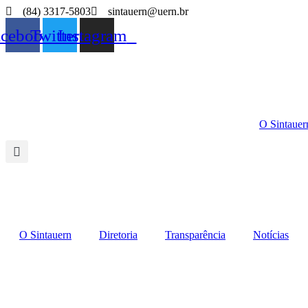
Ir
(84) 3317-5803
sintauern@uern.br
para
acebook
Twitter
Instagram
o
conteúdo
O Sintauer
O Sintauern
Diretoria
Transparência
Notícias