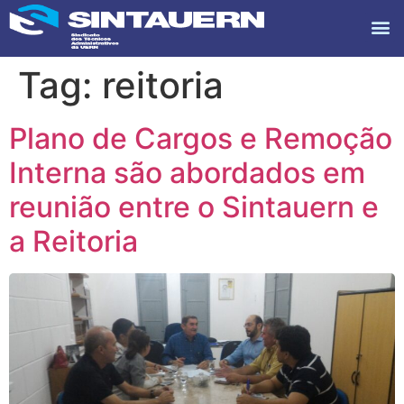
Tag:
reitoria
Plano de Cargos e Remoção
Interna são abordados em
reunião entre o Sintauern e
a Reitoria