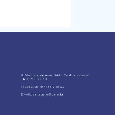
R. Machado de Assis, 344 - Centro, Mossoró
- RN, 59610-030
TELEFONE: (84) 3317-5803
EMAIL: sintauern@uern.br